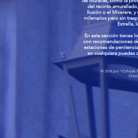
las Murallas, como la proc
del recinto amurallado,
Ilusión o el Miserere, 
milenarios pero sin tras
Estrella,
En esta sección tienes lo
con recomendaciones de 
estaciones de penitencia
en cualquiera puedes c
© 2018 por "iCofrade Á
Crea