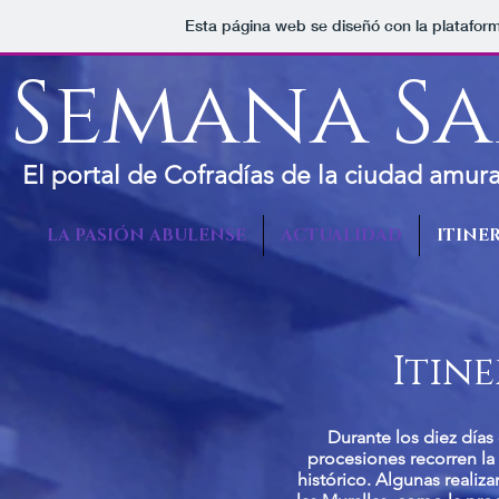
Esta página web se diseñó con la platafor
Semana Sa
El portal de Cofradías de la ciudad amura
LA PASIÓN ABULENSE
ACTUALIDAD
ITINER
Itine
Durante los diez días
procesiones recorren la
histórico. Algunas realiz